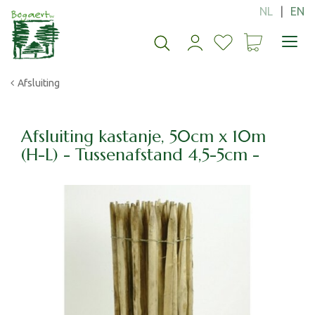
G
a
n
a
a
Afsluiting
r
c
o
n
Afsluiting kastanje, 50cm x 10m
t
(H-L) - Tussenafstand 4,5-5cm -
e
n
t