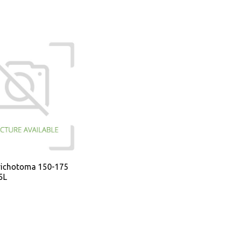
trichotoma 150-175
5L