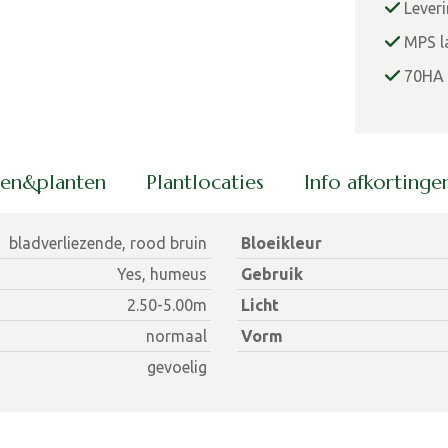
Lever
MPS la
70HA 
men&planten
Plantlocaties
Info afkorting
bladverliezende, rood bruin
Bloeikleur
Yes, humeus
Gebruik
2.50-5.00m
Licht
normaal
Vorm
gevoelig