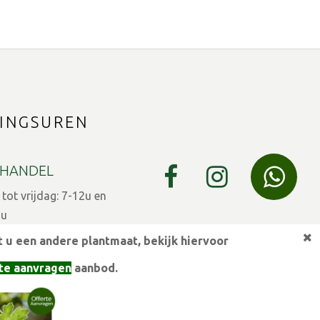
INGSUREN
HANDEL
ot vrijdag: 7-12u en
9u
 u een andere plantmaat,
bekijk hiervoor
 7-12u en 13-15u
te aanvragen
aanbod.
eestdagen gesloten