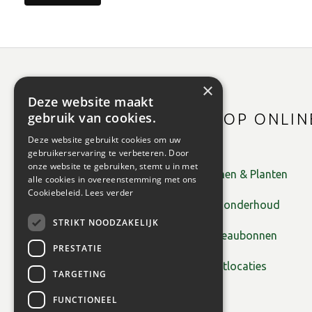
×
Deze website maakt
gebruik van cookies.
SHOP ONLIN
Deze website gebruikt cookies om uw
gebruikerservaring te verbeteren. Door
onze website te gebruiken, stemt u in met
Bomen & Planten
alle cookies in overeenstemming met ons
Cookiebeleid.
Lees verder
Tuinonderhoud
STRIKT NOODZAKELIJK
Cadeaubonnen
PRESTATIE
Plantlocaties
TARGETING
FUNCTIONEEL