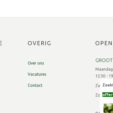
E
OVERIG
OPEN
GROOT
Over ons
Maandag t
Vacatures
12:30 - 1
Zoekt
Contact
Zaterdag:
offer
Zon- en f