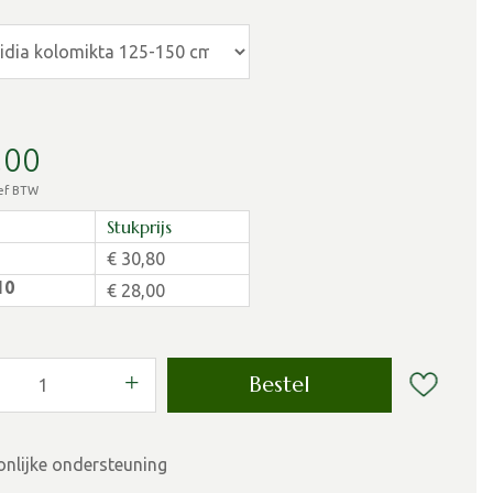
,
00
ief BTW
Stukprijs
€
30
,
80
10
€
28
,
00
onlijke ondersteuning