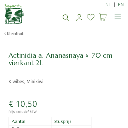
G
a
n
a
a
Kleinfruit
r
c
o
n
Actinidia a. 'Ananasnaya'♀ 70 cm
t
vierkant 2L
e
n
t
Kiwibes, Minikiwi
€
10
,
50
Prijs exclusief BTW
Aantal
Stukprijs