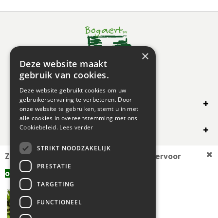
×
Deze website maakt
gebruik van cookies.
Deze website gebruikt cookies om uw
gebruikerservaring te verbeteren. Door
SHOP ONLINE
onze website te gebruiken, stemt u in met
alle cookies in overeenstemming met ons
OVERIG
Cookiebeleid.
Lees verder
STRIKT NOODZAKELIJK
OPENINGSUREN
Zoekt u een andere plantmaat,
bekijk hiervoor
PRESTATIE
offerte aanvragen
aanbod.
TARGETING
FUNCTIONEEL