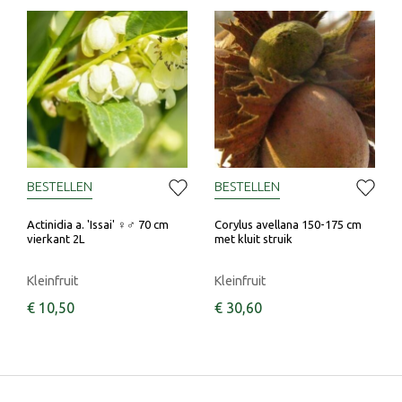
BESTELLEN
BESTELLEN
Actinidia a. 'Issai' ♀♂ 70 cm
Corylus avellana 150-175 cm
vierkant 2L
met kluit struik
Kleinfruit
Kleinfruit
€
10
,
50
€
30
,
60