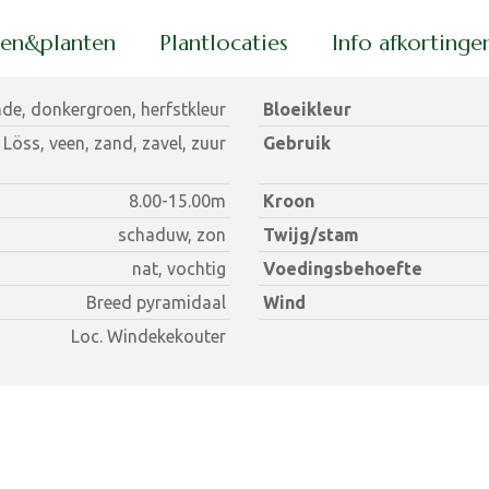
men&planten
Plantlocaties
Info afkorting
nde, donkergroen, herfstkleur
Bloeikleur
 Löss, veen, zand, zavel, zuur
Gebruik
8.00-15.00m
Kroon
schaduw, zon
Twijg/stam
nat, vochtig
Voedingsbehoefte
Breed pyramidaal
Wind
Loc. Windekekouter