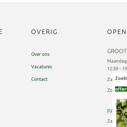
E
OVERIG
OPEN
GROOT
Over ons
Maandag t
Vacatures
12:30 - 1
Zoekt
Contact
Zaterdag:
offer
Zon- en f
PARTIC
Zaterdag: