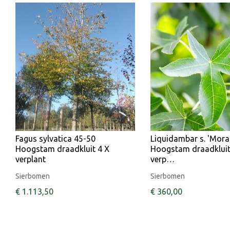
Fagus sylvatica 45-50
Liquidambar s. 'Mora
Hoogstam draadkluit 4 X
Hoogstam draadkluit
verplant
verp…
Sierbomen
Sierbomen
€
1.113
,
50
€
360
,
00