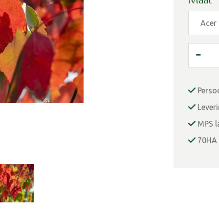
Maat
Perso
Lever
MPS la
70HA 