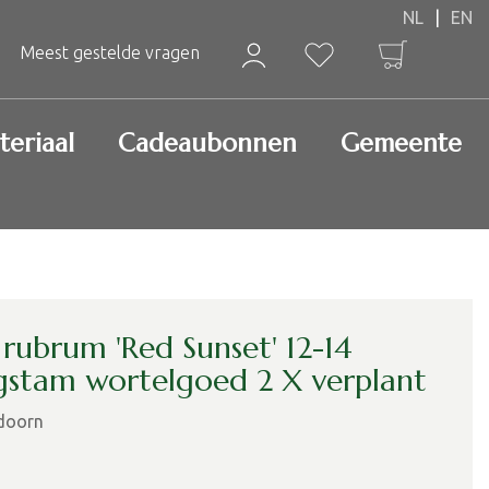
Meest gestelde vragen
teriaal
Cadeaubonnen
Gemeente
 rubrum 'Red Sunset' 12-14
stam wortelgoed 2 X verplant
doorn