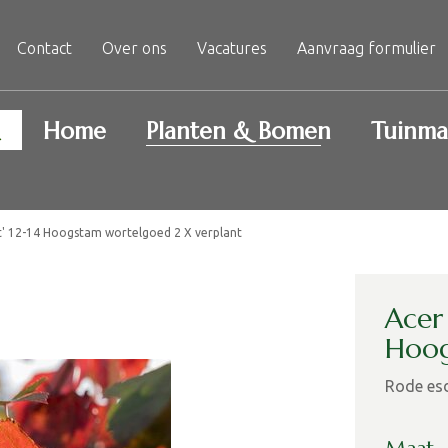
Contact
Over ons
Vacatures
Aanvraag formulier
Home
Planten & Bomen
Tuinma
t' 12-14 Hoogstam wortelgoed 2 X verplant
Acer
Hoog
Rode es