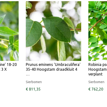
ine' 18-20
Prunus eminens 'Umbraculifera'
Robinia p
 3 X
35-40 Hoogstam draadkluit 4
Hoogstam 
…
verplant
Sierbomen
Sierbomen
€
811
,
35
€
762
,
20