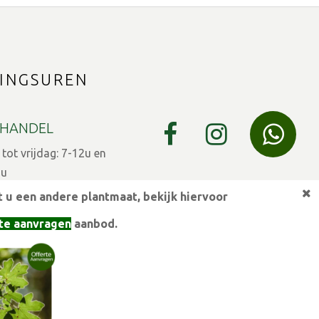
INGSUREN
HANDEL
ot vrijdag: 7-12u en
9u
 u een andere plantmaat,
bekijk hiervoor
 7-12u en 13-15u
te aanvragen
aanbod.
eestdagen gesloten
ULIER
 7-12 en 13:30u - 17u