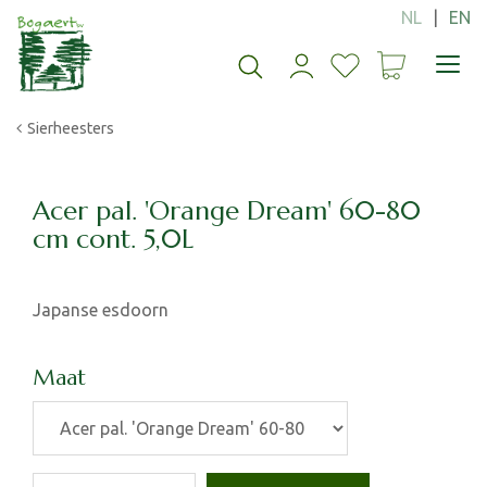
G
a
n
a
a
Sierheesters
r
c
o
n
Acer pal. 'Orange Dream' 60-80
t
cm cont. 5,0L
e
n
t
Japanse esdoorn
Maat