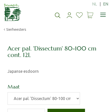
G
a
n
a
a
Sierheesters
r
c
o
n
Acer pal. 'Dissectum' 80-100 cm
t
cont. 12L
e
n
t
Japanse esdoorn
Maat