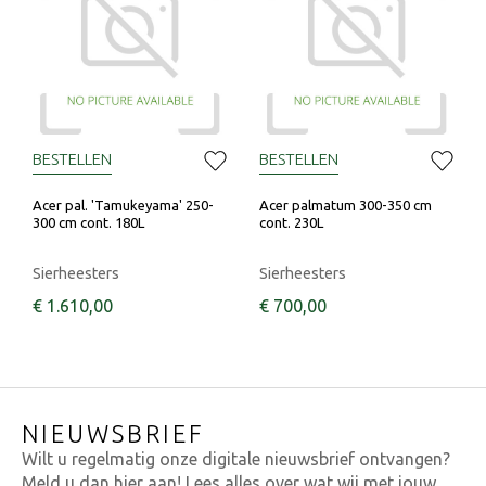
BESTELLEN
BESTELLEN
Acer pal. 'Tamukeyama' 250-
Acer palmatum 300-350 cm
300 cm cont. 180L
cont. 230L
Sierheesters
Sierheesters
€
1.610
,
00
€
700
,
00
NIEUWSBRIEF
Wilt u regelmatig onze digitale nieuwsbrief ontvangen?
Meld u dan hier aan! Lees alles over wat wij met jouw