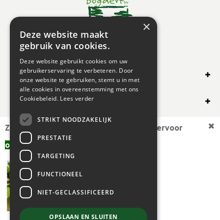
×
Deze website maakt
gebruik van cookies.
Deze website gebruikt cookies om uw
gebruikerservaring te verbeteren. Door
SHOP ONLINE
onze website te gebruiken, stemt u in met
alle cookies in overeenstemming met ons
OVERIG
Cookiebeleid.
Lees verder
STRIKT NOODZAKELIJK
OPENINGSUREN
Zoekt u een andere plantmaat,
bekijk hiervoor
PRESTATIE
offerte aanvragen
aanbod.
TARGETING
FUNCTIONEEL
NIET-GECLASSIFICEERD
OPSLAAN EN SLUITEN