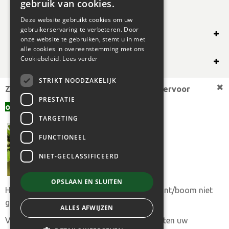
gebruik van cookies.
Deze website gebruikt cookies om uw
gebruikerservaring te verbeteren. Door
SHOP ONLINE
onze website te gebruiken, stemt u in met
alle cookies in overeenstemming met ons
OVERIG
Cookiebeleid.
Lees verder
STRIKT NOODZAKELIJK
OPENINGSUREN
Zoekt u een andere plantmaat,
bekijk hiervoor
PRESTATIE
offerte aanvragen
aanbod.
TARGETING
FUNCTIONEEL
NIET-GECLASSIFICEERD
OPSLAAN EN SLUITEN
Heeft u toch uw gewenste plantmaat of plant/boom niet
© 2024 BOGAERT B.V.
gevonden?
ALLES AFWIJZEN
|
GREEN SOLUTIONS
|
PRIVACY POLICY
|
ALGEMENE
Vul ons
aanvraagformulier
in en we trachten uw
VERKOOPSVOORWAARDEN
Acer campestre 'Red Shine' 10-12 Hoogstam wortelgoed