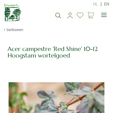
G
a
n
a
a
Sierbomen
r
c
o
n
Acer campestre 'Red Shine' 10-12
t
Hoogstam wortelgoed
e
n
t