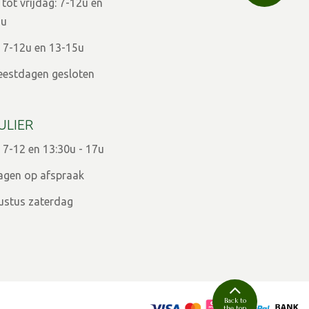
ot vrijdag: 7-12u en
9u
 7-12u en 13-15u
eestdagen gesloten
ULIER
 7-12 en 13:30u - 17u
agen op afspraak
ugustus zaterdag
Back to
the top