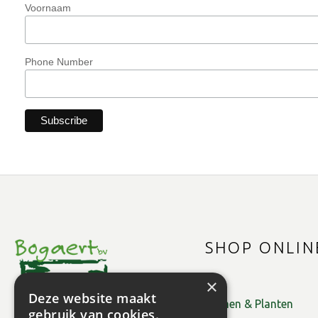
Voornaam
Phone Number
SHOP ONLIN
×
Deze website maakt
Bomen & Planten
gebruik van cookies.