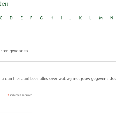
ten
C
D
E
F
G
H
I
J
K
L
M
N
ucten gevonden
 u dan hier aan! Lees alles over wat wij met jouw gegevens do
*
indicates required