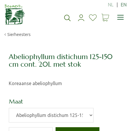
G
a
n
a
a
Sierheesters
r
c
o
n
Abeliophyllum distichum 125-150
t
cm cont. 20L met stok
e
n
t
Koreaanse abeliophyllum
Maat